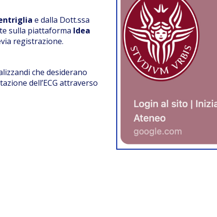
entriglia
e dalla Dott.ssa
nte sulla piattaforma
Idea
via registrazione.
ializzandi che desiderano
etazione dell’ECG attraverso