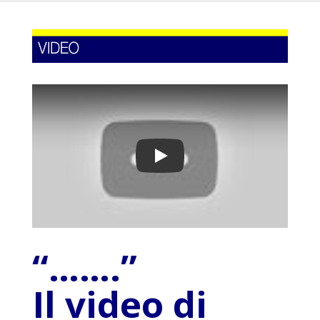
Play
“…….”
Il video di