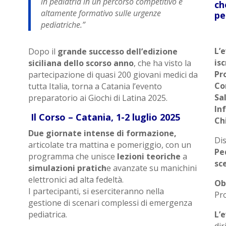
in pediatria in un percorso competitivo e
ch
altamente formativo sulle urgenze
pe
pediatriche.”
L’
Dopo il
grande successo dell’edizione
isc
siciliana dello scorso anno
, che ha visto la
Pr
partecipazione di quasi 200 giovani medici da
Co
tutta Italia, torna a Catania l’evento
Sa
preparatorio ai Giochi di Latina 2025.
In
Il Corso – Catania, 1-2 luglio 2025
Ch
Due giornate intense di formazione,
Dis
articolate tra mattina e pomeriggio, con un
Ped
programma che unisce
lezioni teoriche
a
sc
simulazioni pratich
e avanzate su manichini
elettronici ad alta fedeltà.
Ob
I partecipanti, si eserciteranno nella
Pr
gestione di scenari complessi di emergenza
pediatrica.
L’
dir