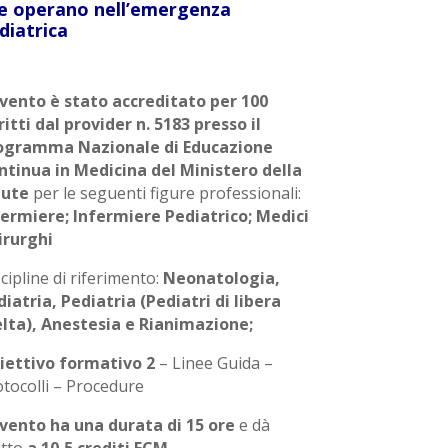
e operano nell’emergenza
diatrica
evento è stato accreditato per 100
ritti dal provider n. 5183 presso il
ogramma Nazionale di Educazione
ntinua in Medicina del Ministero della
lute
per le seguenti figure professionali:
fermiere; Infermiere Pediatrico; Medici
irurghi
cipline di riferimento:
Neonatologia,
iatria, Pediatria (Pediatri di libera
elta), Anestesia e Rianimazione;
iettivo formativo 2
– Linee Guida –
otocolli – Procedure
evento ha una durata di 15 ore
e dà
itto
a 10,5 crediti ECM