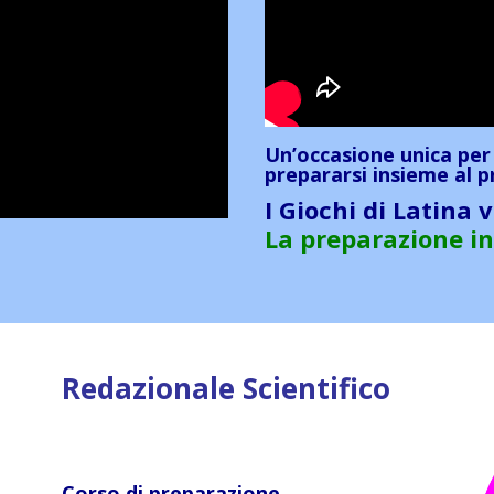
Un’occasione unica per
prepararsi insieme al
I Giochi di Latina 
La preparazione in
Redazionale Scientifico
Corso di preparazione