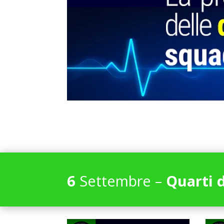
6
Settembre –
Quarti d