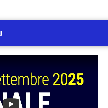
!
Play