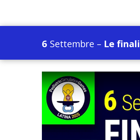
6
Settembre –
Le finali