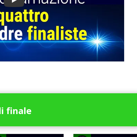
Play
i finale