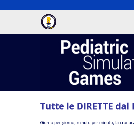
Tutte le DIRETTE dal
Giorno per giorno, minuto per minuto, la cronaca