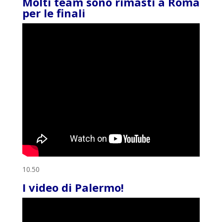
Molti team sono rimasti a Roma
per le finali
10.50
I video di Palermo!