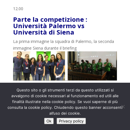
12.00
Parte la competizione :
Università Palermo vs
Università di Siena
La prima immagine la squadra di Palermo, la seconda
immagine Siena durante il briefing
Questo sito o gli strumenti terzi da questo utilizzati si
avvalgono di cookie necessari al funzionamento ed utili alle
finalità illustrate nella cookie policy. Se vuoi saperne di più
consulta la cookie policy. Chiudendo questo banner acconsenti
11.30
all’uso dei cookie.
Al via la sfida: Università di
Ok
Privacy policy
Milano Statale vs Università di