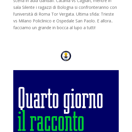
scena in aula Gandalf: Catania vs Cagliari, mentre in
sala Silente i ragazzi di Bologna si confronteranno con
l’università di Roma Tor Vergata. Ultima sfida: Trieste
vs Milano Policlinico e Ospedale San Paolo. E allora..
facciamo un grande in bocca al lupo a tutti!