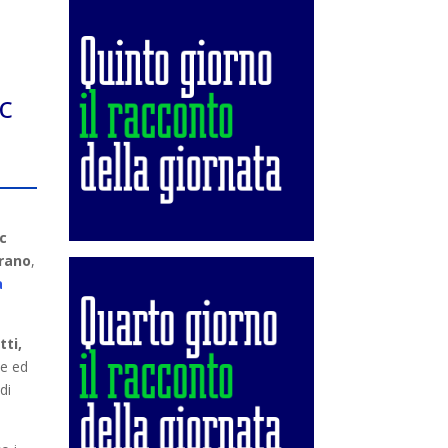
c
ic
brano
,
a
ti,
ne ed
di