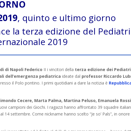
IORNO
2019
, quinto e ultimo giorno
ce la terza edizione del Pediatri
ernazionale 2019
di di Napoli Federico
II i vincitori della
terza edizione dei Pediatr
ali dell’emergenza pediatrica
ideate dal
professor Riccardo Lu
esso il Polo pontino. I primi quotidiani a dare la notizia è
Repubblic
aimondo Cecere, Marta Palma, Martina Peluso, Emanuela Rossit
ovi campioni dei Giochi. I ragazzi hanno affrontato 39 squadre italia
0 al 14 settembre. Come nickname hanno scelto “Je so’ Pals”, in onore 