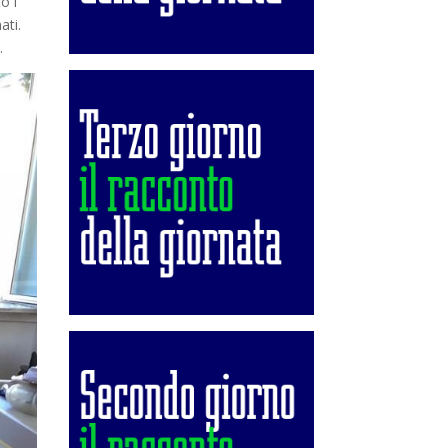
o i
ati.
”.