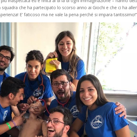
a più inaspettata ed è finita al di là di ogni immaginazione – hanno dett
 squadra che ha partecipato lo scorso anno ai Giochi e che ci ha allen
esperienza! E’ faticoso ma ne vale la pena perché si impara tantissimo!