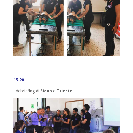
15.20
I debriefing di
Siena
e
Trieste