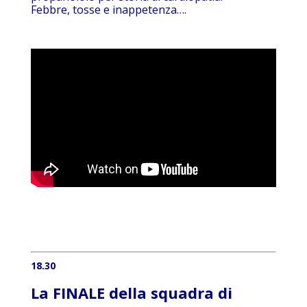
Febbre, tosse e inappetenza….
18.30
La FINALE della squadra di