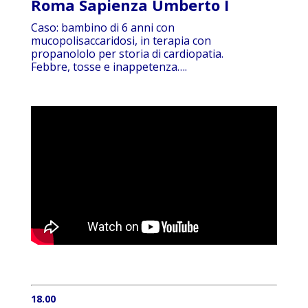
Roma Sapienza Umberto I
Caso: bambino di 6 anni con
mucopolisaccaridosi, in terapia con
propanololo per storia di cardiopatia.
Febbre, tosse e inappetenza….
18.00