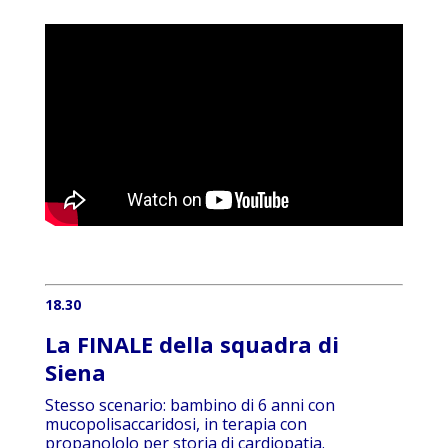
18.30
La FINALE della squadra di
Siena
Stesso scenario: bambino di 6 anni con
mucopolisaccaridosi, in terapia con
propanololo per storia di cardiopatia.