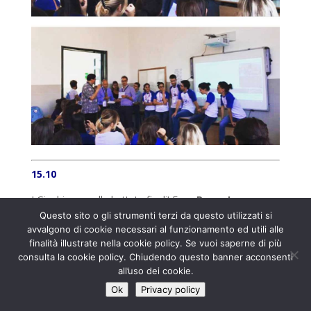
15.10
I Giochi sono alle battute finali! Ecco
Roma La
Sapienza
!
Questo sito o gli strumenti terzi da questo utilizzati si
avvalgono di cookie necessari al funzionamento ed utili alle
finalità illustrate nella cookie policy. Se vuoi saperne di più
consulta la cookie policy. Chiudendo questo banner acconsenti
all’uso dei cookie.
Ok
Privacy policy