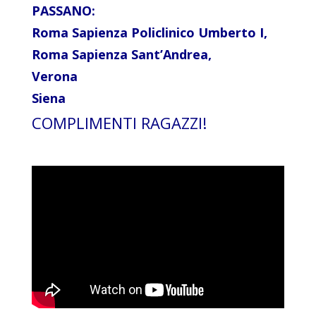
PASSANO:
Roma Sapienza Policlinico Umberto I,
Roma Sapienza Sant’Andrea,
Verona
Siena
COMPLIMENTI RAGAZZI!